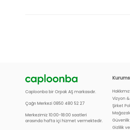
Genişlik: 80-160 cm
Ürünlerin Garanti Süresi Ne Kadar?
Derinlik: 200 cm
- Ortopediktir: Vücut şeklini alan yapıs
Siteniz Üzerinden Nasıl Sipariş Verebilirim?
Kurums
- Yatak kılıfı 180 gr kapitoneli OEKO-TE
- Yatak içinde 7cm/18DN sünger ve 200gr
Hakkımı
Sipariş Verirken Sayfa Hata Veriyor, Ne Yapmalı
Caploonba bir Orpak AŞ markasıdır.
- Soft Yatak 2 yıl garantilidir
Vizyon &
Çağrı Merkezi 0850 480 52 27
Şirket Po
Oluşturduğum Siparişi Nereden Takip Edebilirim
Mağazal
Merkezimiz 10:00-18:00 saatleri
Güvenlik 
arasında hafta içi hizmet vermektedir.
Ürünlerim Bana Ne Şekilde Teslim Edilecek?
Gizlilik 