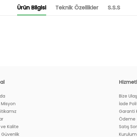
Ürün Bilgisi
Teknik Özellikler
S.S.S
ı ile omurga sağlığını destekler
al
Hizmet
X belgeli örme kumaştan üretilmiştir
 elyaf kullanılmıştır
zda
Bize Ulaş
yım?
 Misyon
İade Poli
litikamız
Garanti 
?
ar
Ödeme S
ve Kalite
Satış So
ve Güvenlik
Kurulum