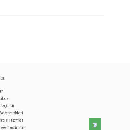
ler
ın
tikası
Koşulları
eçenekleri
nrası Hizmet
 ve Teslimat