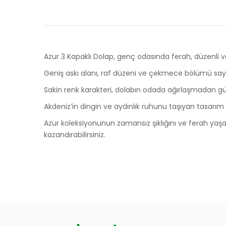
Azur 3 Kapaklı Dolap, genç odasında ferah, düzenli 
Geniş askı alanı, raf düzeni ve çekmece bölümü sayesi
Sakin renk karakteri, dolabın odada ağırlaşmadan gü
Akdeniz’in dingin ve aydınlık ruhunu taşıyan tasarım 
Azur koleksiyonunun zamansız şıklığını ve ferah yaşam
kazandırabilirsiniz.
Ölçüler
Ürünlerin Garanti Süresi Ne Kadar?
Genişlik
156 cm
Derinlik
58 cm
Siteniz Üzerinden Nasıl Sipariş Verebilirim?