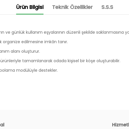
Ürün Bilgisi
Teknik Özellikler
S.S.S
rın ve günlük kullanım eşyalarının düzenli şekilde saklanmasına ya
rak organize edilmesine imkân tanır.
lanım alanı oluşturur.
 ürünleriyle tamamlanarak odada kişisel bir köşe oluşturabilir.
r depolama modülüyle destekler.
al
Hizmet