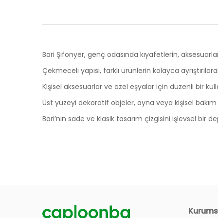
Bari Şifonyer, genç odasında kıyafetlerin, aksesuarla
Çekmeceli yapısı, farklı ürünlerin kolayca ayrıştırıla
Kişisel aksesuarlar ve özel eşyalar için düzenli bir kul
Üst yüzeyi dekoratif objeler, ayna veya kişisel bakım
Bari’nin sade ve klasik tasarım çizgisini işlevsel bi
Ölçüler
Ürünlerin Garanti Süresi Ne Kadar?
Genişlik
105 cm
Derinlik
49 cm
Siteniz Üzerinden Nasıl Sipariş Verebilirim?
Kurums
Yükseklik
89 cm