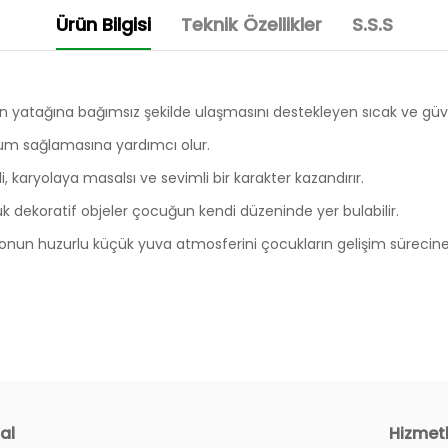
Ürün Bilgisi
Teknik Özellikler
S.S.S
yatağına bağımsız şekilde ulaşmasını destekleyen sıcak ve güven
yum sağlamasına yardımcı olur.
i, karyolaya masalsı ve sevimli bir karakter kazandırır.
çük dekoratif objeler çocuğun kendi düzeninde yer bulabilir.
onun huzurlu küçük yuva atmosferini çocukların gelişim sürecine e
208 cm
106 cm
al
Hizmet
117 cm