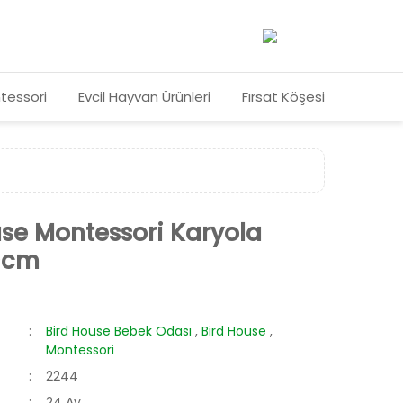
tessori
Evcil Hayvan Ürünleri
Fırsat Köşesi
use Montessori Karyola
0cm
Bird House Bebek Odası
,
Bird House
,
Montessori
2244
24 Ay