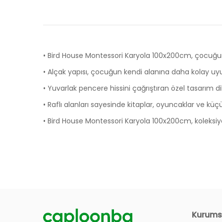
• Bird House Montessori Karyola 100x200cm, çocuğun 
• Alçak yapısı, çocuğun kendi alanına daha kolay u
• Yuvarlak pencere hissini çağrıştıran özel tasarım dil
• Raflı alanları sayesinde kitaplar, oyuncaklar ve kü
• Bird House Montessori Karyola 100x200cm, koleksiy
Ölçüler
Ürünlerin Garanti Süresi Ne Kadar?
Genişlik
Derinlik
Siteniz Üzerinden Nasıl Sipariş Verebilirim?
Kurums
Yükseklik