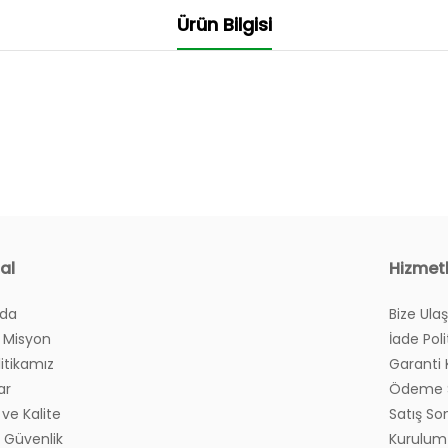
Ürün Bilgisi
al
Hizmet
zda
Bize Ulaş
 Misyon
İade Poli
litikamız
Garanti 
ar
Ödeme S
ve Kalite
Satış So
ve Güvenlik
Kurulum