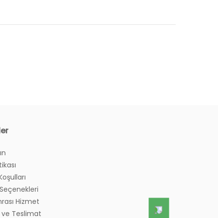
ler
ın
tikası
Koşulları
eçenekleri
nrası Hizmet
 ve Teslimat