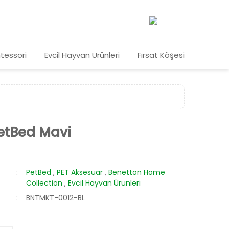
tessori
Evcil Hayvan Ürünleri
Fırsat Köşesi
etBed Mavi
PetBed
,
PET Aksesuar
,
Benetton Home
Collection
,
Evcil Hayvan Ürünleri
BNTMKT-0012-BL