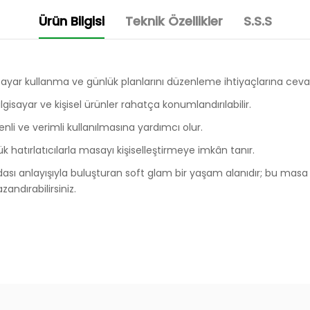
Ürün Bilgisi
Teknik Özellikler
S.S.S
isayar kullanma ve günlük planlarını düzenleme ihtiyaçlarına cevap
lgisayar ve kişisel ürünler rahatça konumlandırılabilir.
nli ve verimli kullanılmasına yardımcı olur.
k hatırlatıcılarla masayı kişiselleştirmeye imkân tanır.
ası anlayışıyla buluşturan soft glam bir yaşam alanıdır; bu masa da
andırabilirsiniz.