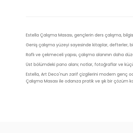
Estella Çalışma Masası, gençlerin ders çalışma, bilg
Geniş çalışma yüzeyi sayesinde kitaplar, defterler, bi
Raflı ve çekmeceli yapısı, çalışma alanının daha düze
Üst bölümdeki pano alanı; notlar, fotoğraflar ve küçü
Estella, Art Deco'nun zarif çizgilerini modern genç od
Çalışma Masası ile odanıza pratik ve şık bir çözüm kaz
Ölçüler
Ürünlerin Garanti Süresi Ne Kadar?
Genişlik
126 cm
Derinlik
60 cm