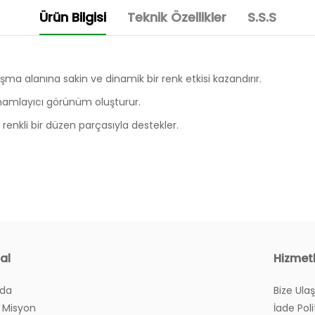
Ürün Bilgisi
Teknik Özellikler
S.S.S
ışma alanına sakin ve dinamik bir renk etkisi kazandırır.
mamlayıcı görünüm oluşturur.
renkli bir düzen parçasıyla destekler.
al
Hizmet
zda
Bize Ulaş
yım?
 Misyon
İade Poli