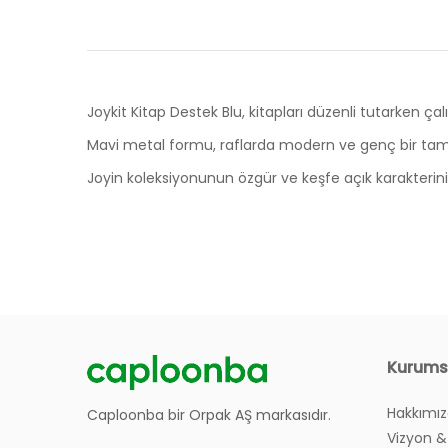
Joykit Kitap Destek Blu, kitapları düzenli tutarken çal
Mavi metal formu, raflarda modern ve genç bir ta
Joyin koleksiyonunun özgür ve keşfe açık karakterini 
Ölçüler
Ürünlerin Garanti Süresi Ne Kadar?
Genişlik
8cm
Derinlik
6cm
Siteniz Üzerinden Nasıl Sipariş Verebilirim?
Kurums
Yükseklik
9cm
Hakkımı
Sipariş Verirken Sayfa Hata Veriyor, Ne Yapmalı
Caploonba bir Orpak AŞ markasıdır.
Özellikler
Vizyon &