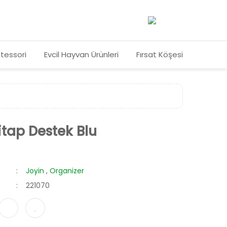
tessori
Evcil Hayvan Ürünleri
Fırsat Köşesi
itap Destek Blu
Joyin
,
Organizer
221070