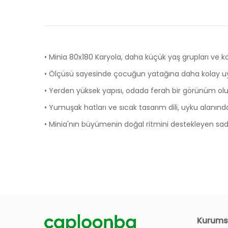
• Minia 80x180 Karyola, daha küçük yaş grupları ve 
• Ölçüsü sayesinde çocuğun yatağına daha kolay u
• Yerden yüksek yapısı, odada ferah bir görünüm oluş
• Yumuşak hatları ve sıcak tasarım dili, uyku alanınd
• Minia'nın büyümenin doğal ritmini destekleyen sad
Ölçüler
Ürünlerin Garanti Süresi Ne Kadar?
Genişlik
86 cm
Derinlik
185 cm
Siteniz Üzerinden Nasıl Sipariş Verebilirim?
Kurums
Yükseklik
66 cm