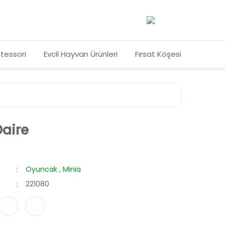
tessori
Evcil Hayvan Ürünleri
Fırsat Köşesi
Daire
Oyuncak
,
Minia
221080