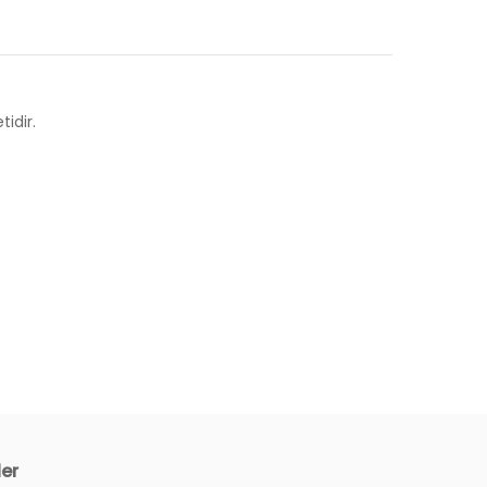
idir.
ler