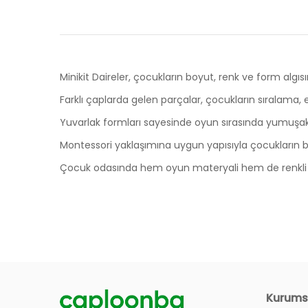
Minikit Daireler, çocukların boyut, renk ve form algıs
Farklı çaplarda gelen parçalar, çocukların sıralama, e
Yuvarlak formları sayesinde oyun sırasında yumuşak v
Montessori yaklaşımına uygun yapısıyla çocukları
Çocuk odasında hem oyun materyali hem de renkli bir
Ölçüler
Ürünlerin Garanti Süresi Ne Kadar?
Minikit daire küçük (koyu gri)
11x2cm
Minikit daire orta (sarı)
15x2cm
Siteniz Üzerinden Nasıl Sipariş Verebilirim?
Kurums
Minikit daire büyük (açık gri)
19x2cm