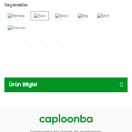
Seçenekler
Ürün Bilgisi
Caploonba bir Orpak AŞ markasıdır.