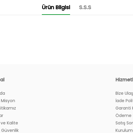
Ürün Bilgisi
S.S.S
al
Hizmet
zda
Bize Ulaş
yım?
 Misyon
İade Poli
litikamız
Garanti 
?
ar
Ödeme S
ve Kalite
Satış So
ve Güvenlik
Kurulum