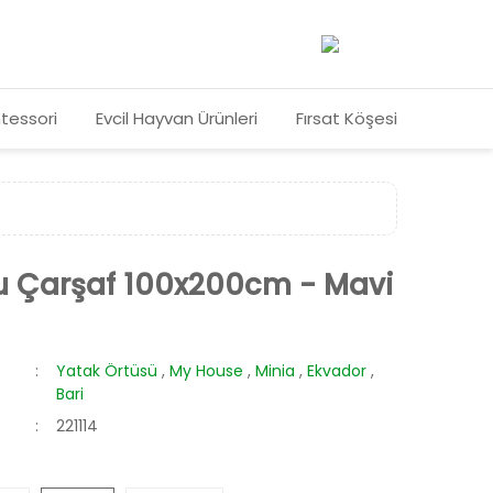
tessori
Evcil Hayvan Ürünleri
Fırsat Köşesi
 Çarşaf 100x200cm - Mavi
Yatak Örtüsü
,
My House
,
Minia
,
Ekvador
,
Bari
221114