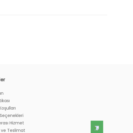
ler
ın
tikası
Koşulları
eçenekleri
nrası Hizmet
 ve Teslimat