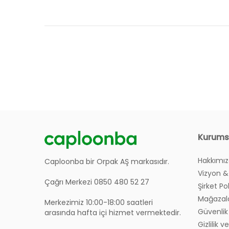
Ürünlerin Garanti Süresi Ne Kadar?
Siteniz Üzerinden Nasıl Sipariş Verebilirim?
Kurums
Hakkımı
Sipariş Verirken Sayfa Hata Veriyor, Ne Yapmalı
Caploonba bir Orpak AŞ markasıdır.
Vizyon &
Çağrı Merkezi 0850 480 52 27
Şirket Po
Oluşturduğum Siparişi Nereden Takip Edebilirim
Mağazal
Merkezimiz 10:00-18:00 saatleri
Güvenlik 
arasında hafta içi hizmet vermektedir.
Ürünlerim Bana Ne Şekilde Teslim Edilecek?
Gizlilik 