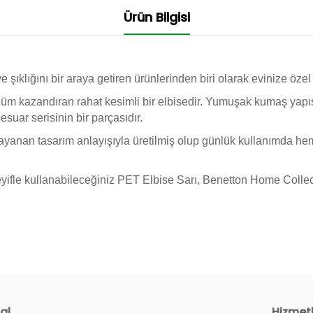
Ürün Bilgisi
şıklığını bir araya getiren ürünlerinden biri olarak evinize özel
nüm kazandıran rahat kesimli bir elbisedir. Yumuşak kumaş yapıs
uar serisinin bir parçasıdır.
ayanan tasarım anlayışıyla üretilmiş olup günlük kullanımda hem
eyifle kullanabileceğiniz PET Elbise Sarı, Benetton Home Collecti
al
Hizmet