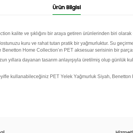
Ürün Bilgisi
 kalite ve şıklığını bir araya getiren ürünlerinden biri olarak 
tunuzu kuru ve rahat tutan pratik bir yağmurluktur. Su geçirm
le Benetton Home Collection'ın PET aksesuar serisinin bir parças
n yıllara dayanan tasarım anlayışıyla üretilmiş olup günlük ku
keyifle kullanabileceğiniz PET Yelek Yağmurluk Siyah, Benetton H
al
Hizmet