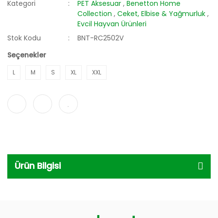
Kategori
PET Aksesuar
,
Benetton Home
Collection
,
Ceket, Elbise & Yağmurluk
,
Evcil Hayvan Ürünleri
Stok Kodu
BNT-RC2502V
Seçenekler
L
M
S
XL
XXL
Ürün Bilgisi