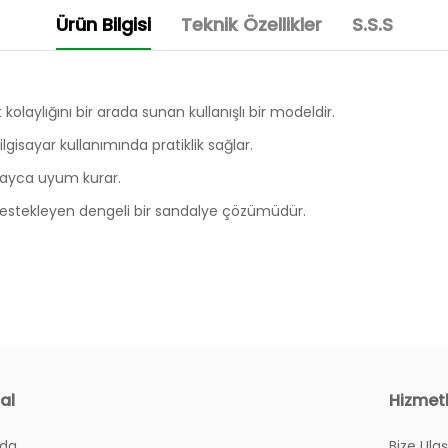
Ürün Bilgisi
Teknik Özellikler
S.S.S
olaylığını bir arada sunan kullanışlı bir modeldir.
ilgisayar kullanımında pratiklik sağlar.
olayca uyum kurar.
destekleyen dengeli bir sandalye çözümüdür.
al
Hizmet
zda
Bize Ulaş
yım?