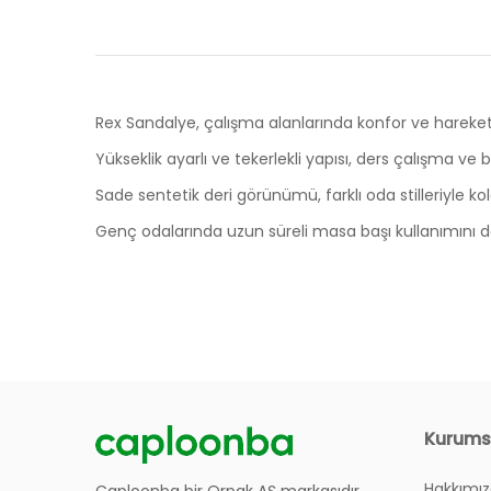
Rex Sandalye, çalışma alanlarında konfor ve hareket k
Yükseklik ayarlı ve tekerlekli yapısı, ders çalışma ve b
Sade sentetik deri görünümü, farklı oda stilleriyle k
Genç odalarında uzun süreli masa başı kullanımını 
Genişlik: 45cm
Derinlik: 44m
Ürünlerin Garanti Süresi Ne Kadar?
Yükseklik: 91cm
Ağırlık: 8kg
Siteniz Üzerinden Nasıl Sipariş Verebilirim?
Kurums
Hakkımı
Sipariş Verirken Sayfa Hata Veriyor, Ne Yapmalı