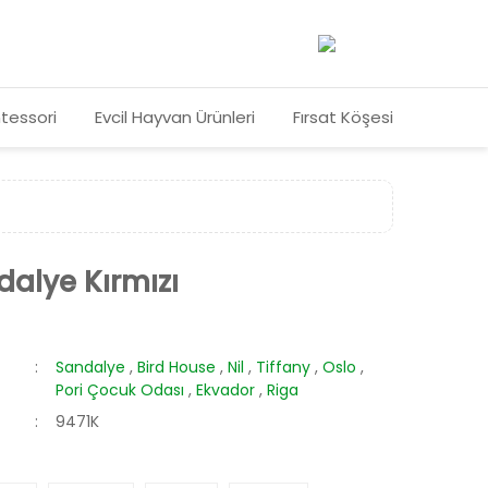
tessori
Evcil Hayvan Ürünleri
Fırsat Köşesi
dalye Kırmızı
Sandalye
,
Bird House
,
Nil
,
Tiffany
,
Oslo
,
Pori Çocuk Odası
,
Ekvador
,
Riga
9471K