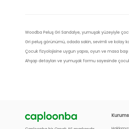
Woodba Peluş Gri Sandalye, yumuşak yüzeyiyle çocu
Gri peluş görünümü, odada sakin, sevimli ve kolay kom
Çocuk fizyolojisine uygun yapısı, oyun ve masa başı a
Ahşap detayları ve yumuşak formu sayesinde çocuk 
Ölçüler
Ürünlerin Garanti Süresi Ne Kadar?
Genişlik
36 cm
Derinlik
35 cm
Siteniz Üzerinden Nasıl Sipariş Verebilirim?
Kurums
Yükseklik
52 cm
Oturma Alanı
Hakkımı
Sipariş Verirken Sayfa Hata Veriyor, Ne Yapmalı