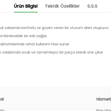
Ürün Bilgisi
Teknik Özellikler
S.S.S
k odasında konforlu ve güven veren bir oturum alanı oluşturur.
binlenebilir bir etki sağlar.
ktivitelerinde rahat kullanım hissi sunar.
odalarında sıcak ve tamamlayıcı bir parça olarak öne çıkar.
al
Hizmet
zda
Bize Ulaş
yım?