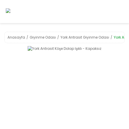
Anasayfa
Giyinme Odası
York Antrasit Giyinme Odası
York Antr