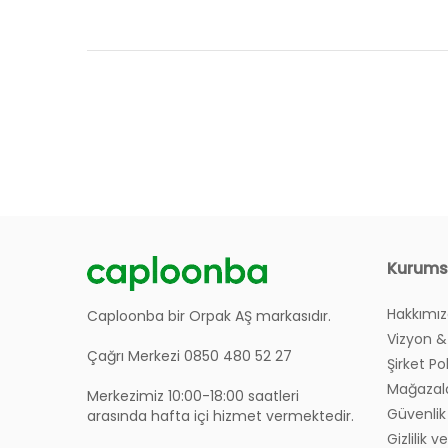
Genişlik: 93 cm
Ürünlerin Garanti Süresi Ne Kadar?
Derinlik: 57 cm
Yükseklik: 226 cm
Siteniz Üzerinden Nasıl Sipariş Verebilirim?
Kurums
• Geniş raf bölmeleri ve kolay erişim sa
• Standart 2 kapaklı genişlikte, diğer 
Hakkımı
Sipariş Verirken Sayfa Hata Veriyor, Ne Yapmalı
Caploonba bir Orpak AŞ markasıdır.
• 18mm kalınlığında yüksek dayanımlı, E1
Vizyon &
Çağrı Merkezi 0850 480 52 27
Şirket Po
Oluşturduğum Siparişi Nereden Takip Edebilirim
Mağazal
Merkezimiz 10:00-18:00 saatleri
Güvenlik 
arasında hafta içi hizmet vermektedir.
Ürünlerim Bana Ne Şekilde Teslim Edilecek?
Gizlilik 