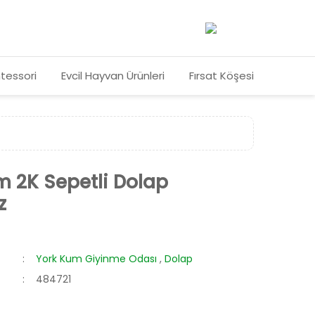
tessori
Evcil Hayvan Ürünleri
Fırsat Köşesi
m 2K Sepetli Dolap
z
York Kum Giyinme Odası
,
Dolap
484721