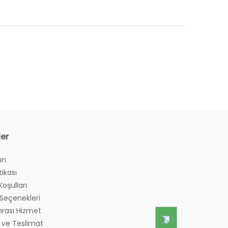
ler
ın
tikası
Koşulları
eçenekleri
nrası Hizmet
 ve Teslimat