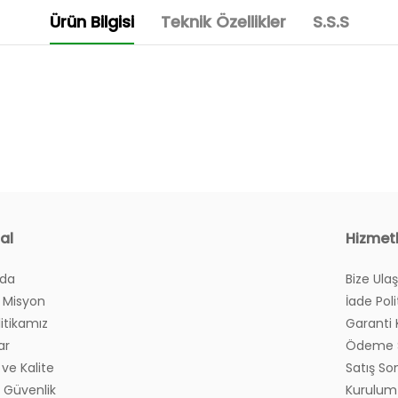
Ürün Bilgisi
Teknik Özellikler
S.S.S
al
Hizmet
ğlayan raylı metal tel sepetler.
York modülleriyle tam uyumlu modüler yapı.
zda
Bize Ulaş
yım?
 sertifikalı sağlık dostu antrasit yonga levha.
 Misyon
İade Poli
litikamız
Garanti 
?
ar
Ödeme S
ve Kalite
Satış So
ve Güvenlik
Kurulum